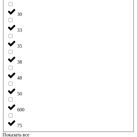
30
33
35
38
48
50
600
75
Показать все