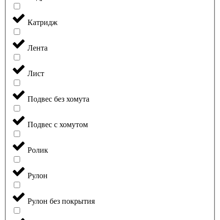
Катридж
Лента
Лист
Подвес без хомута
Подвес с хомутом
Ролик
Рулон
Рулон без покрытия