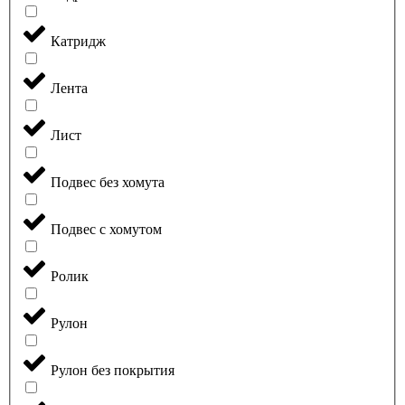
Катридж
Лента
Лист
Подвес без хомута
Подвес с хомутом
Ролик
Рулон
Рулон без покрытия