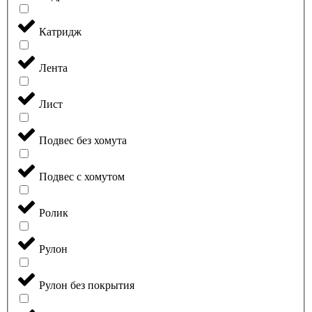
Катридж
Лента
Лист
Подвес без хомута
Подвес с хомутом
Ролик
Рулон
Рулон без покрытия