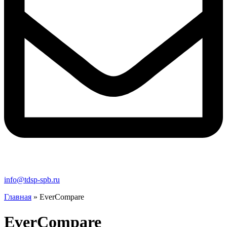
info@tdsp-spb.ru
Главная
»
EverCompare
EverCompare