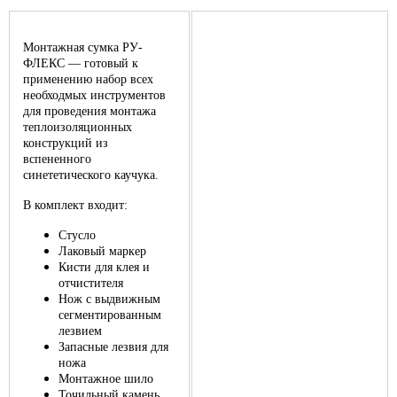
Монтажная сумка РУ-
ФЛЕКС — готовый к
применению набор всех
необходмых инструментов
для проведения монтажа
теплоизоляционных
конструкций из
вспененного
синететического каучука.
В комплект входит:
Стусло
Лаковый маркер
Кисти для клея и
отчистителя
Нож с выдвижным
сегментированным
лезвием
Запасные лезвия для
ножа
Монтажное шило
Точильный камень