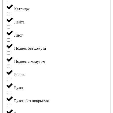
Катридж
Лента
Лист
Подвес без хомута
Подвес с хомутом
Ролик
Рулон
Рулон без покрытия