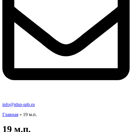
info@tdsp-spb.ru
Главная
»
19 м.п.
19 м.п.