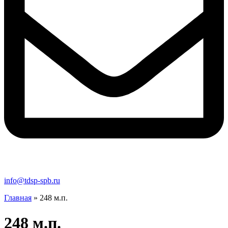
info@tdsp-spb.ru
Главная
»
248 м.п.
248 м.п.