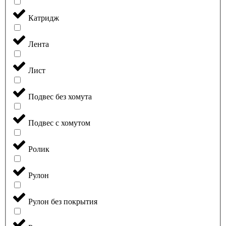
Катридж
Лента
Лист
Подвес без хомута
Подвес с хомутом
Ролик
Рулон
Рулон без покрытия