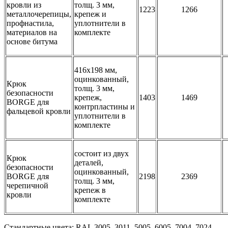
кровли из
толщ. 3 мм,
1223
1266
металлочерепицы,
крепеж и
профнастила,
уплотнители в
материалов на
комплекте
основе битума
416х198 мм,
оцинкованный,
Крюк
толщ. 3 мм,
безопасности
крепеж,
1403
1469
BORGE для
контрпластины и
фальцевой кровли
уплотнители в
комплекте
состоит из двух
Крюк
деталей,
безопасности
оцинкованный,
BORGE для
2198
2369
толщ. 3 мм,
черепичной
крепеж в
кровли
комплекте
Стандартные цвета: RAL 3005, 3011, 5005, 6005, 7004, 7024,