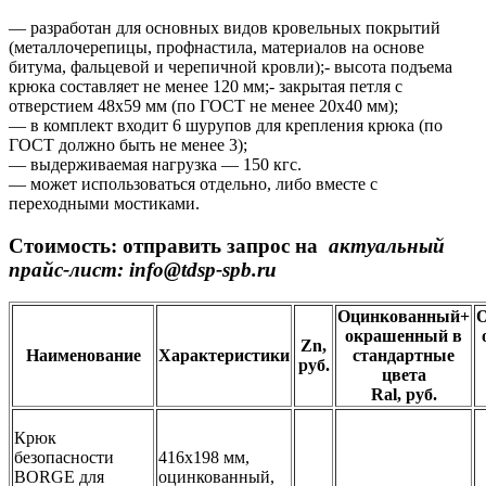
— разработан для основных видов кровельных покрытий
(металлочерепицы, профнастила, материалов на основе
битума, фальцевой и черепичной кровли);- высота подъема
крюка составляет не менее 120 мм;- закрытая петля с
отверстием 48х59 мм (по ГОСТ не менее 20х40 мм);
— в комплект входит 6 шурупов для крепления крюка (по
ГОСТ должно быть не менее 3);
— выдерживаемая нагрузка — 150 кгс.
— может использоваться отдельно, либо вместе с
переходными мостиками.
Стоимость: отправить запрос на
актуальный
прайс-лист: info@tdsp-spb.ru
Оцинкованный+
окрашенный в
Zn,
Наименование
Характеристики
стандартные
руб.
цвета
Ral, руб.
Крюк
безопасности
416х198 мм,
BORGE для
оцинкованный,