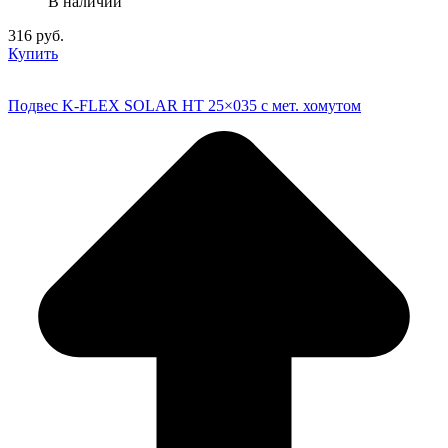
В наличии
316 руб.
Купить
Подвес K-FLEX SOLAR HT 25×035 с мет. хомутом