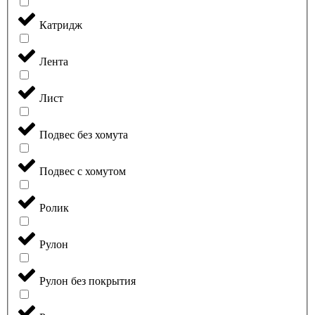
Катридж
Лента
Лист
Подвес без хомута
Подвес с хомутом
Ролик
Рулон
Рулон без покрытия