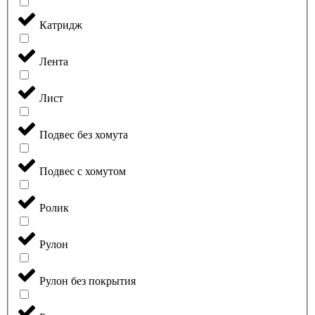
Катридж
Лента
Лист
Подвес без хомута
Подвес с хомутом
Ролик
Рулон
Рулон без покрытия