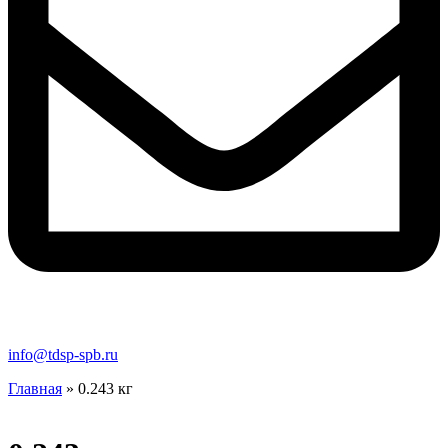
info@tdsp-spb.ru
Главная
»
0.243 кг