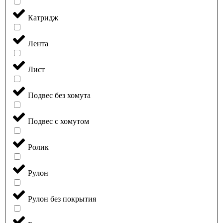
Катридж
Лента
Лист
Подвес без хомута
Подвес с хомутом
Ролик
Рулон
Рулон без покрытия