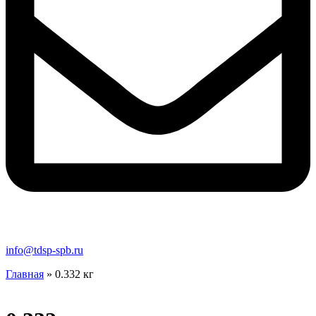
info@tdsp-spb.ru
Главная
»
0.332 кг