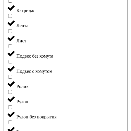
Катридж
Лента
Лист
Подвес без хомута
Подвес с хомутом
Ролик
Рулон
Рулон без покрытия