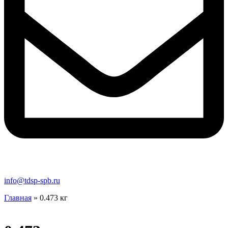
info@tdsp-spb.ru
Главная
»
0.473 кг