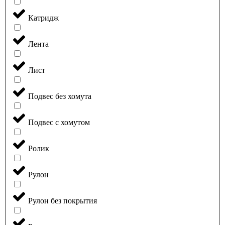
Катридж
Лента
Лист
Подвес без хомута
Подвес с хомутом
Ролик
Рулон
Рулон без покрытия