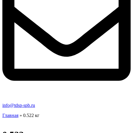
info@tdsp-spb.ru
Главная
»
0.522 кг