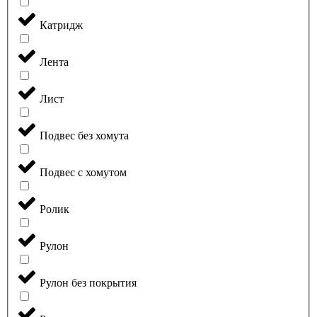
Катридж
Лента
Лист
Подвес без хомута
Подвес с хомутом
Ролик
Рулон
Рулон без покрытия