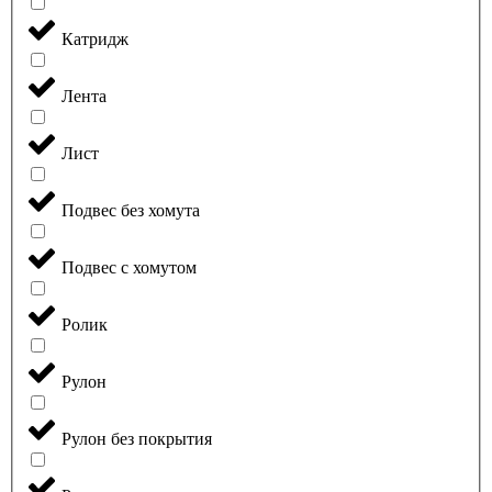
Катридж
Лента
Лист
Подвес без хомута
Подвес с хомутом
Ролик
Рулон
Рулон без покрытия