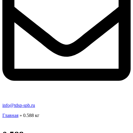
info@tdsp-spb.ru
Главная
»
0.588 кг