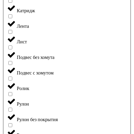
Катридж
Лента
Лист
Подвес без хомута
Подвес с хомутом
Ролик
Рулон
Рулон без покрытия