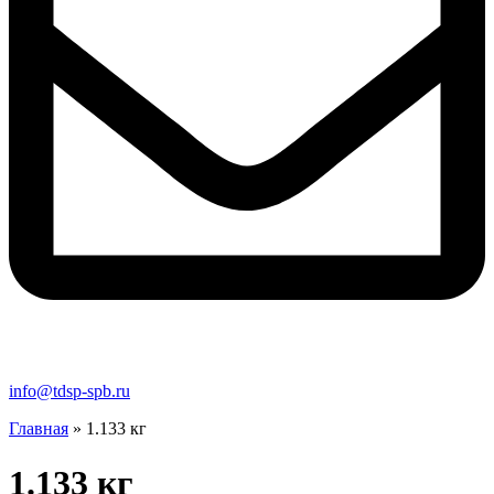
info@tdsp-spb.ru
Главная
»
1.133 кг
1.133 кг