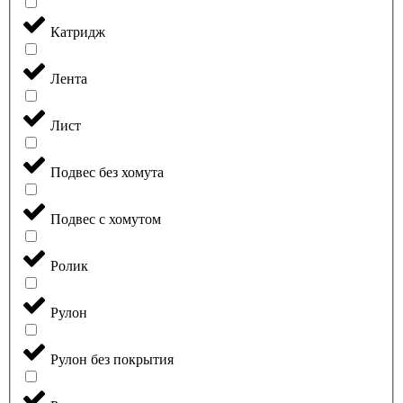
Катридж
Лента
Лист
Подвес без хомута
Подвес с хомутом
Ролик
Рулон
Рулон без покрытия