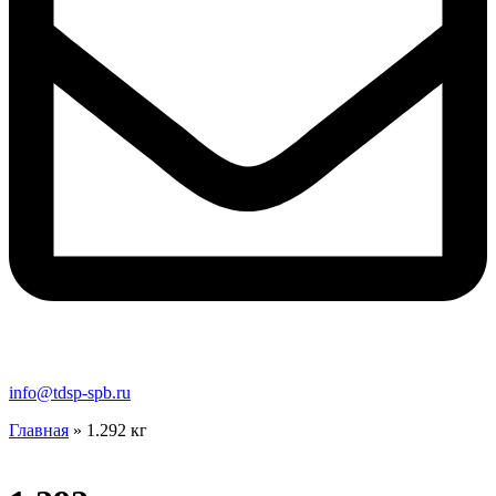
info@tdsp-spb.ru
Главная
»
1.292 кг