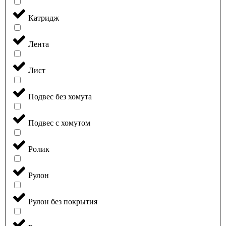
Катридж
Лента
Лист
Подвес без хомута
Подвес с хомутом
Ролик
Рулон
Рулон без покрытия