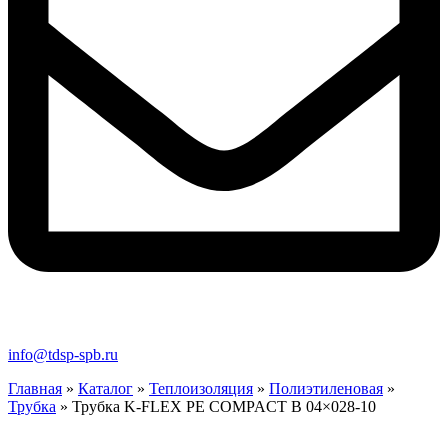
info@tdsp-spb.ru
Главная
»
Каталог
»
Теплоизоляция
»
Полиэтиленовая
»
Трубка
»
Трубка K-FLEX PE COMPACT B 04×028-10