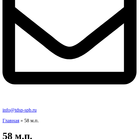
info@tdsp-spb.ru
Главная
»
58 м.п.
58 м.п.